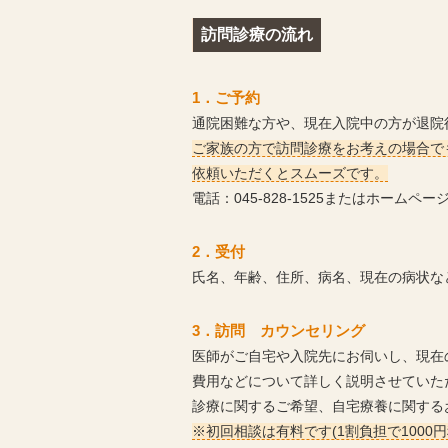
訪問診療の流れ
1．ご予約
通院困難な方や、現在入院中の方が退院
ご家族の方で訪問診療をお考えの場合で
依頼いただくとスムーズです。
電話：045-828-1525またはホームペー
2．受付
氏名、年齢、住所、病名、現在の病状な
3．訪問 カウンセリング
医師がご自宅や入院先にお伺いし、現在
費用などについて詳しく説明させていた
診療に関するご希望、自宅療養に関する
※初回相談は有料です(1割負担で1000