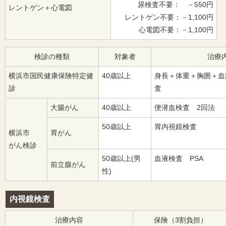
尿検査不要： －550円
レントゲン＋心電図
レントゲン不要：－1,100円
心電図不要：－1,100円
検診の種類
対象者
治療
横浜市国民健康保険特定健
40歳以上
身長＋体重＋胸囲＋血
診
査
大腸がん
40歳以上
便潜血検査 2回法
50歳以上
胃内視鏡検査
横浜市
胃がん
がん検診
50歳以上(男
血液検査 PSA
前立腺がん
性)
内視鏡検査
治療内容
保険（3割負担）